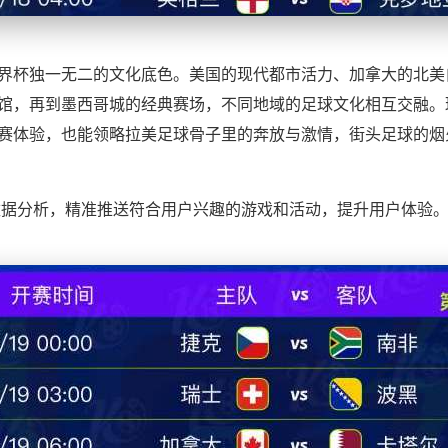
界杯独一无二的文化底色。美国的现代都市活力、加拿大的北美
馆，再到墨西哥城的经典赛场，不同地域的足球文化相互交融。
赛体验，也能领略拉美足球骨子里的奔放与激情，街头足球的烟
数据分析，精准推送符合用户兴趣的游戏和活动，提升用户体验