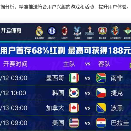
数据分析，精准推送符合用户兴趣的游戏和活动，提升用户体验