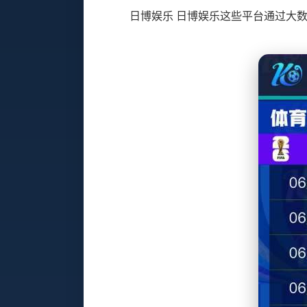
日博娱乐 日博娱乐这些平台通过大