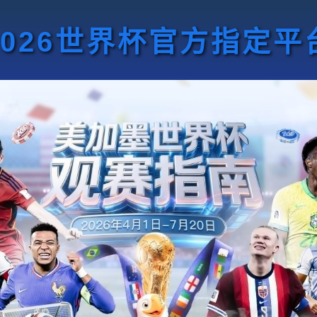
2026世界杯官方指定平