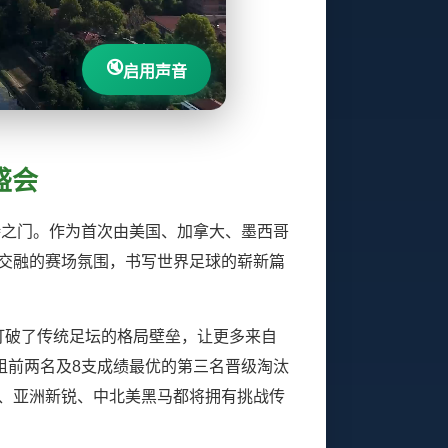
🔇
启用声音
盛会
待之门。作为首次由美国、加拿大、墨西哥
交融的赛场氛围，书写世界足球的崭新篇
整打破了传统足坛的格局壁垒，让更多来自
组前两名及8支成绩最优的第三名晋级淘汰
、亚洲新锐、中北美黑马都将拥有挑战传