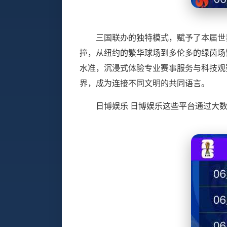
三国联办的独特模式，赋予了本届世
撞，从纽约的繁华球场到多伦多的绿茵场
水准，沉浸式体验专业赛事服务与科技观
界，成为连接不同文明的共同语言。
日博娱乐 日博娱乐这些平台通过大