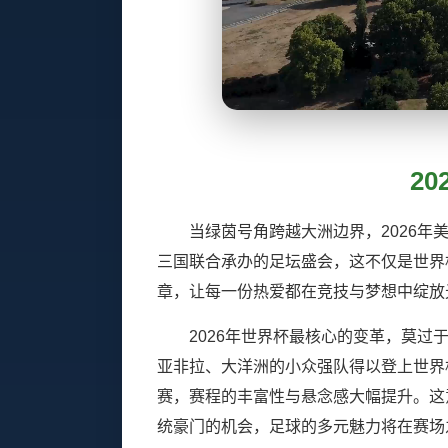
2
当绿茵号角跨越大洲边界，2026
三国联合承办的足坛盛会，这不仅是世界
章，让每一份热爱都在竞技与梦想中绽放
2026年世界杯最核心的变革，莫过
亚非拉、大洋洲的小众强队得以登上世界
赛，赛程的丰富性与悬念感大幅提升。这
统豪门的机会，足球的多元魅力将在赛场