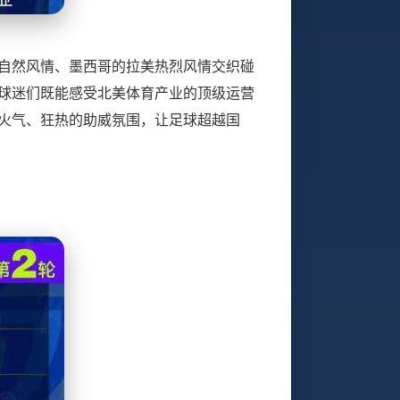
自然风情、墨西哥的拉美热烈风情交织碰
球迷们既能感受北美体育产业的顶级运营
火气、狂热的助威氛围，让足球超越国
。